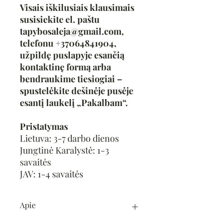
Visais iškilusiais klausimais
susisiekite el. paštu
tapybosaleja@gmail.com,
telefonu +37064841904,
užpildę puslapyje esančią
kontaktinę formą arba
bendraukime tiesiogiai –
spustelėkite dešinėje pusėje
esantį laukelį „Pakalbam“.
Pristatymas
Lietuva: 3-7 darbo dienos
Jungtinė Karalystė: 1-3
savaitės
JAV: 1-4 savaitės
Apie