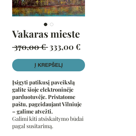
Vakaras mieste
Įprastinė
Pardavimo
 370,00 € 
333,00 €
kaina
kaina
Į KREPŠELĮ
Įsigyti patikusį paveikslą
galite šioje elektroninėje
parduotuvėje. Pristatome
paštu, pageidaujant Vilniuje
– galime atvežti.
Galimi kiti atsiskaitymo būdai
pagal susitarimą.