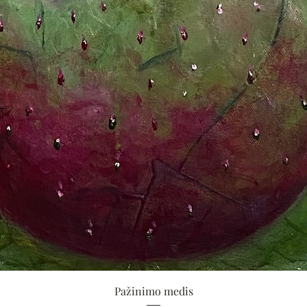
Greita peržiūra
Pažinimo medis