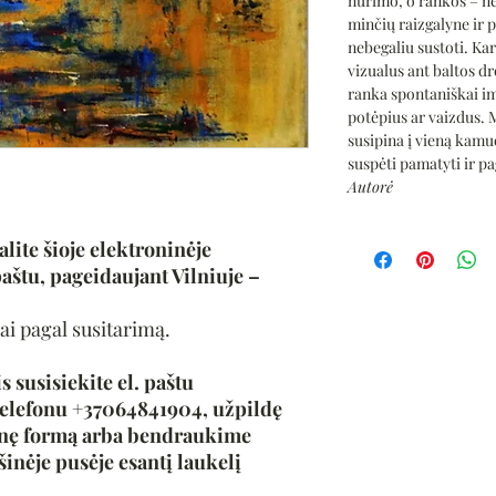
nurimo, o rankos – ne
minčių raizgalyne ir p
nebegaliu sustoti. Ka
vizualus ant baltos dr
ranka spontaniškai im
potėpius ar vaizdus. M
susipina į vieną kamuo
suspėti pamatyti ir pag
Autorė
alite šioje elektroninėje
aštu, pageidaujant Vilniuje –
ai pagal susitarimą.
s susisiekite el. paštu
elefonu +37064841904, užpildę
inę formą arba bendraukime
šinėje pusėje esantį laukelį