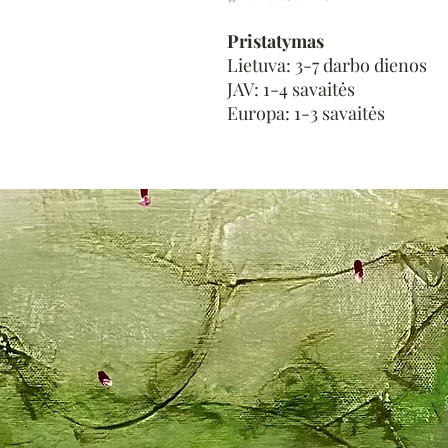
Pristatymas
Lietuva: 3-7 darbo dienos
JAV: 1-4 savaitės
Europa: 1-3 savaitės