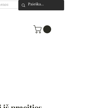
ienos
 iš praeities