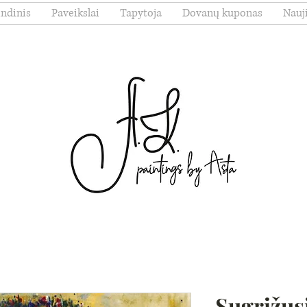
indinis
Paveikslai
Tapytoja
Dovanų kuponas
Nauj
Sugrįžusi