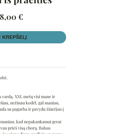
prastinė
Pardavimo
8,00 €
aina
kaina
Į KREPŠELĮ
robė.
 vardą. XXL metų visi mane ir
šiau, nežinau kodėl, gal maniau,
ada su pagarba ir pavydu žiūrėjau į
t maniau, kad nepakankamai gerai
avau prieš visą chorą. Balsas