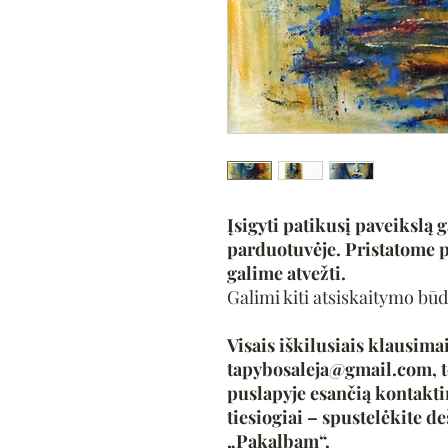
Įsigyti patikusį paveikslą g
parduotuvėje. Pristatome p
galime atvežti.
Galimi kiti atsiskaitymo būd
Visais iškilusiais klausimai
tapybosaleja@gmail.com, t
puslapyje esančią kontakt
tiesiogiai – spustelėkite de
„Pakalbam“.