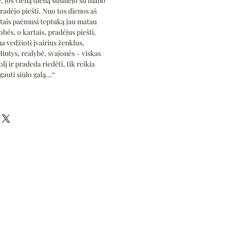
, jos vieną dieną susiliejo su mano
radėjo piešti. Nuo tos dienos aš
rtais paėmusi teptuką jau matau
obės, o kartais, pradėjus piešti,
a vedžioti įvairius ženklus,
intys, realybė, svajonės – viskas
lį ir pradeda riedėti, tik reikia
auti siūlo galą...“