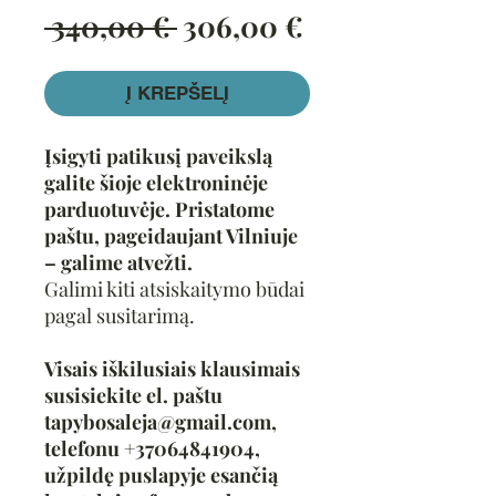
Įprastinė
Pardavimo
 340,00 € 
306,00 €
kaina
kaina
Į KREPŠELĮ
Įsigyti patikusį paveikslą
galite šioje elektroninėje
parduotuvėje. Pristatome
paštu, pageidaujant Vilniuje
– galime atvežti.
Galimi kiti atsiskaitymo būdai
pagal susitarimą.
Visais iškilusiais klausimais
susisiekite el. paštu
tapybosaleja@gmail.com,
telefonu +37064841904,
užpildę puslapyje esančią