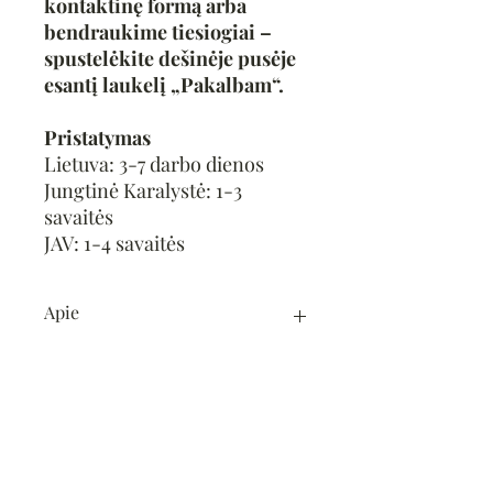
kontaktinę formą arba
bendraukime tiesiogiai –
spustelėkite dešinėje pusėje
esantį laukelį „Pakalbam“.
Pristatymas
Lietuva: 3-7 darbo dienos
Jungtinė Karalystė: 1-3
savaitės
JAV: 1-4 savaitės
Apie
Tapytoja:
Asta Kuzmickienė.
Technika:
akrilas / drobė.
New
New
Formatas:
100 x 50.
„Tėvai man davė Astos vardą. XXL
metų visi mane ir vadina. Niekada