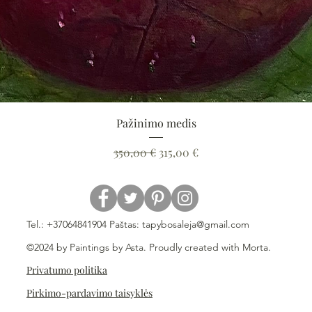
Greita peržiūra
Pažinimo medis
Įprastinė kaina
Pardavimo kaina
350,00 €
315,00 €
Tel.: +37064841904 Paštas:
tapybosaleja@gmail.com
©2024 by Paintings by Asta. Proudly created with Morta.
Privatumo politika
Pirkimo-pardavimo taisyklės