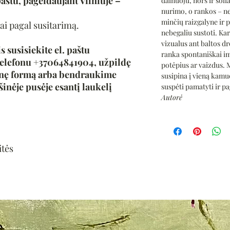
aštu, pageidaujant Vilniuje –
dainuoju, nors ir soli
nurimo, o rankos – ne
minčių raizgalyne ir p
ai pagal susitarimą.
nebegaliu sustoti. Ka
vizualus ant baltos dr
s susisiekite el. paštu
ranka spontaniškai im
elefonu +37064841904, užpildę
potėpius ar vaizdus. M
inę formą arba bendraukime
susipina į vieną kamuo
šinėje pusėje esantį laukelį
suspėti pamatyti ir pag
Autorė
itės