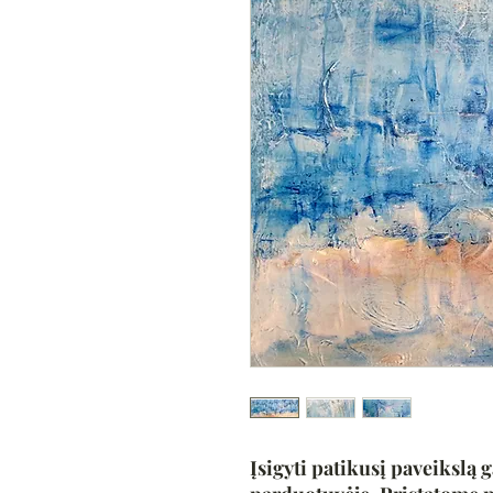
Įsigyti patikusį paveikslą g