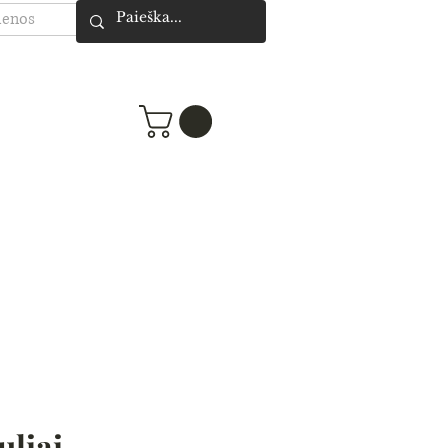
ienos
uliai