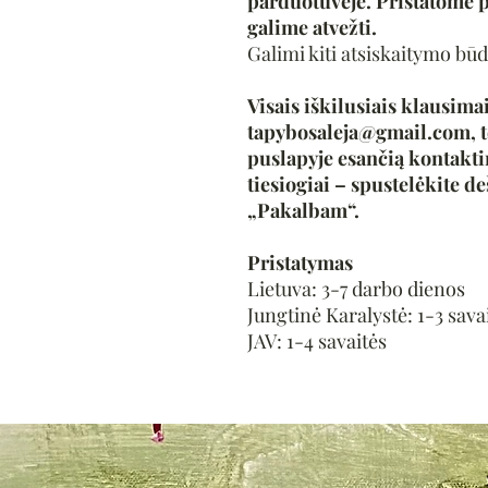
parduotuvėje. Pristatome p
galime atvežti.
Galimi kiti atsiskaitymo būd
Visais iškilusiais klausimai
tapybosaleja@gmail.com, t
puslapyje esančią kontakt
tiesiogiai – spustelėkite de
„Pakalbam“.
Pristatymas
Lietuva: 3-7 darbo dienos
Jungtinė Karalystė: 1-3 sava
JAV: 1-4 savaitės