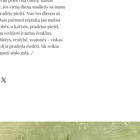
avau prieš visą chorą. Balsas
, jos vieną dieną susiliejo su mano
radėjo piešti. Nuo tos dienos aš
rtais paėmusi teptuką jau matau
obės, o kartais, pradėjus piešti,
a vedžioti įvairius ženklus,
intys, realybė, svajonės – viskas
lį ir pradeda riedėti, tik reikia
auti siūlo galą...“