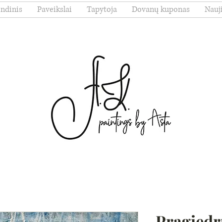
indinis
Paveikslai
Tapytoja
Dovanų kuponas
Nauj
Pragiedr