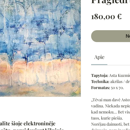
Pr
180,00 €
N
Apie
Tapytoja:
Asta Kuzmi
Technika:
akrilas / d
Formatas:
50 x 70.
„Tėvai man davė Astos
vadina. Niekada nepie
kad nemoku... Bet vis
tuos, kurie piešia.
alite šioje elektroninėje
Norėjau dainuoti, be