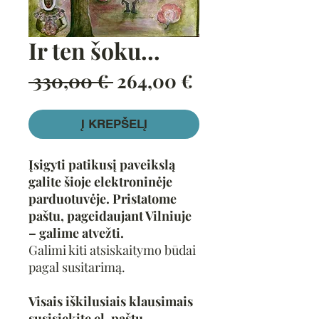
Ir ten šoku…
Įprastinė
Pardavimo
 330,00 € 
264,00 €
kaina
kaina
Į KREPŠELĮ
Įsigyti patikusį paveikslą
galite šioje elektroninėje
parduotuvėje. Pristatome
paštu, pageidaujant Vilniuje
– galime atvežti.
Galimi kiti atsiskaitymo būdai
pagal susitarimą.
Visais iškilusiais klausimais
susisiekite el. paštu