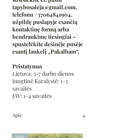
tapybosaleja@gmail.com,
telefonu +37064841904,
užpildę puslapyje esančią
kontaktinę formą arba
bendraukime tiesiogiai –
spustelėkite dešinėje pusėje
esantį laukelį „Pakalbam“.
Pristatymas
Lietuva: 3-7 darbo dienos
Jungtinė Karalystė: 1-3
savaitės
JAV: 1-4 savaitės
Apie
Tapytoja:
Asta Kuzmickienė.
Technika:
akrilas / drobė.
New
New