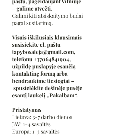
paštu, pageidaujant Vilniuje
– galime atvežti.
Galimi kiti atsiskaitymo būdai
pagal susitarimą.
Visais iškilusiais klausimais
susisiekite el. paštu
tapybosaleja@gmail.com,
telefonu +37064841904,
užpildę puslapyje esančią
kontaktinę formą arba
bendraukime tiesiogiai –
spustelėkite dešinėje pusėje
esantį laukelį „Pakalbam“.
Pristatymas
Lietuva: 3-7 darbo dienos
JAV: 1-4 savaitės
Europa: 1-3 savaitės