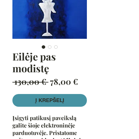
Eilėje pas
modistę
Įprastinė
Pardavimo
 130,00 € 
78,00 €
kaina
kaina
Į KREPŠELĮ
Įsigyti patikusį paveikslą
galite šioje elektroninėje
parduotuvėje. Pristatome