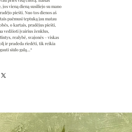
avau prieš visą chorą. Balsas
, jos vieną dieną susiliejo su mano
radėjo piešti. Nuo tos dienos aš
rtais paėmusi teptuką jau matau
obės, o kartais, pradėjus piešti,
a vedžioti įvairius ženklus,
intys, realybė, svajonės – viskas
lį ir pradeda riedėti, tik reikia
auti siūlo galą...“