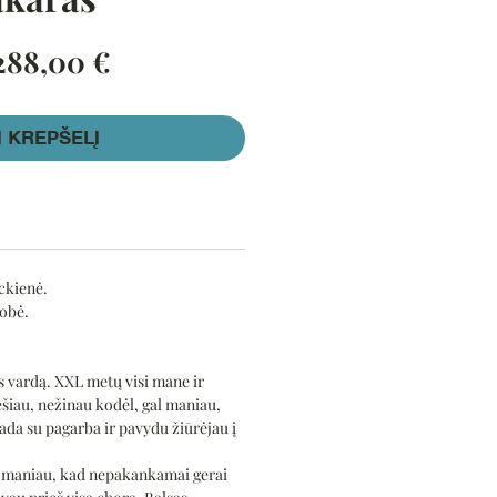
prastinė
Pardavimo
288,00 €
aina
kaina
Į KREPŠELĮ
ckienė.
robė.
 vardą. XXL metų visi mane ir
šiau, nežinau kodėl, gal maniau,
ada su pagarba ir pavydu žiūrėjau į
t maniau, kad nepakankamai gerai