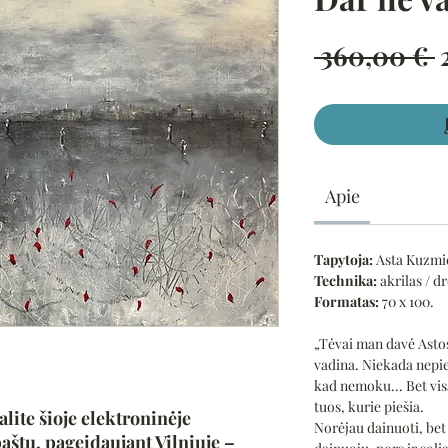
Į
 360,00 € 
k
Apie
Tapytoja:
Asta Kuzmi
Technika:
akrilas / d
Formatas:
70 x 100.
„Tėvai man davė Astos
vadina. Niekada nepie
kad nemoku... Bet vis
tuos, kurie piešia.
alite šioje elektroninėje
Norėjau dainuoti, be
aštu, pageidaujant Vilniuje –