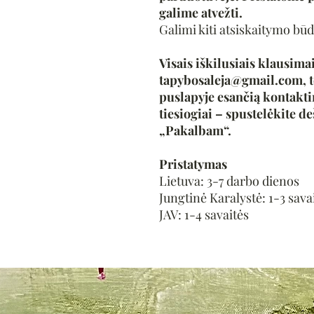
galime atvežti.
Galimi kiti atsiskaitymo būd
Visais iškilusiais klausimai
tapybosaleja@gmail.com, t
puslapyje esančią kontakt
tiesiogiai – spustelėkite de
„Pakalbam“.
Pristatymas
Lietuva: 3-7 darbo dienos
Jungtinė Karalystė: 1-3 sava
JAV: 1-4 savaitės