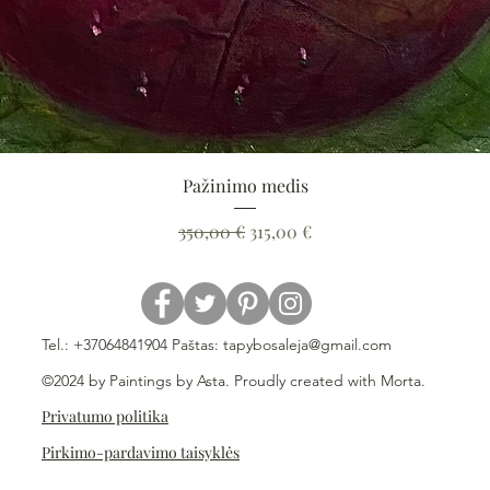
Greita peržiūra
Pažinimo medis
Įprastinė kaina
Pardavimo kaina
350,00 €
315,00 €
Tel.: +37064841904 Paštas:
tapybosaleja@gmail.com
©2024 by Paintings by Asta. Proudly created with Morta.
Privatumo politika
Pirkimo-pardavimo taisyklės