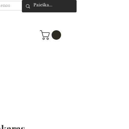
ienos
akaras