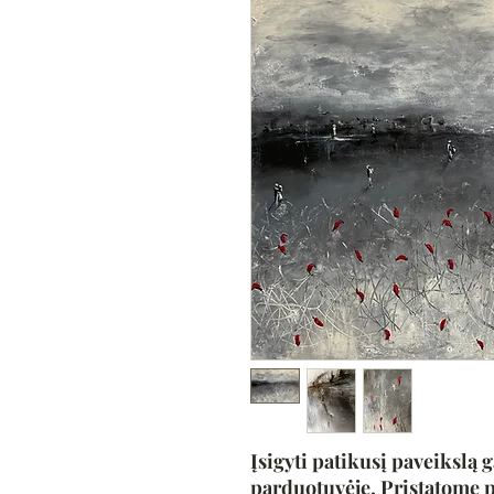
Įsigyti patikusį paveikslą g
parduotuvėje. Pristatome p