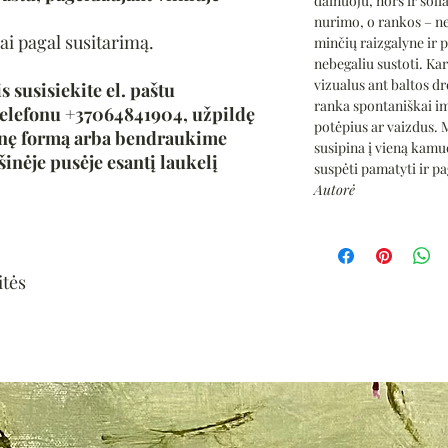
dainuoju, nors ir soli
nurimo, o rankos – ne
ai pagal susitarimą.
minčių raizgalyne ir p
nebegaliu sustoti. Ka
vizualus ant baltos dr
s susisiekite el. paštu
ranka spontaniškai im
elefonu +37064841904, užpildę
potėpius ar vaizdus. M
inę formą arba bendraukime
susipina į vieną kamuo
šinėje pusėje esantį laukelį
suspėti pamatyti ir pag
Autorė
itės