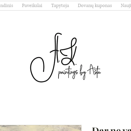
indinis
Paveikslai
Tapytoja
Dovanų kuponas
Nauj
Dar ne v