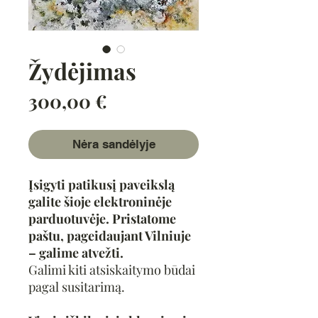
Žydėjimas
Price
300,00 €
Nėra sandėlyje
Įsigyti patikusį paveikslą
galite šioje elektroninėje
parduotuvėje. Pristatome
paštu, pageidaujant Vilniuje
– galime atvežti.
Galimi kiti atsiskaitymo būdai
pagal susitarimą.