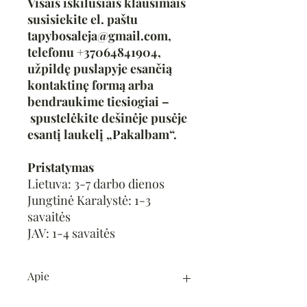
Visais iškilusiais klausimais
susisiekite el. paštu
tapybosaleja@gmail.com,
telefonu +37064841904,
užpildę puslapyje esančią
kontaktinę formą arba
bendraukime tiesiogiai –
spustelėkite dešinėje pusėje
esantį laukelį „Pakalbam“.
Pristatymas
Lietuva: 3-7 darbo dienos
Jungtinė Karalystė: 1-3
savaitės
JAV: 1-4 savaitės
Apie