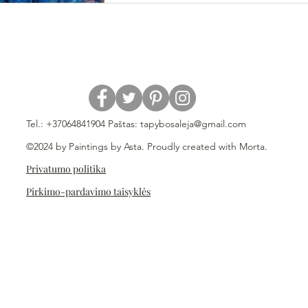
Tel.: +37064841904 Paštas:
tapybosaleja@gmail.com
©2024 by Paintings by Asta. Proudly created with Morta.
Privatumo politika
Pirkimo-pardavimo taisyklės