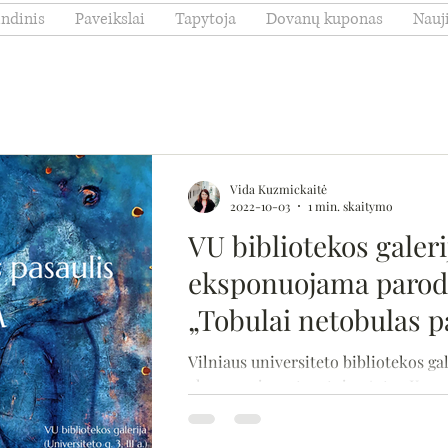
indinis
Paveikslai
Tapytoja
Dovanų kuponas
Nauj
Vida Kuzmickaitė
2022-10-03
1 min. skaitymo
VU bibliotekos galeri
eksponuojama parod
„Tobulai netobulas p
Vilniaus universiteto bibliotekos gal
eksponuojama tapytojos Astos Kuzm
paroda „Tobulai netobulas pasaulis“.