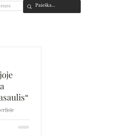
ienos
joje
a
asaulis“
erijoje
ickienės
 Parodoje...